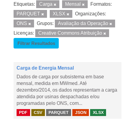
Etiquetas:
Carga
Mensal
Formatos:
PARQUET
XLSX
Organizações:
ONS
Grupos:
Avaliação da Operação
Licenças:
Creative Commons Atribuição
Filtrar Resultados
Carga de Energia Mensal
Dados de carga por subsistema em base
mensal, medida em MWmed. Até
dezembro/2014, os dados representam a carga
atendida por usinas despachadas e/ou
programadas pelo ONS, com...
PDF
CSV
PARQUET
JSON
XLSX