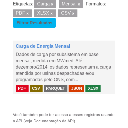
Etiquetas:
Carga
Mensal
Formatos:
PDF
XLSX
CSV
Filtrar Resultados
Carga de Energia Mensal
Dados de carga por subsistema em base
mensal, medida em MWmed. Até
dezembro/2014, os dados representam a carga
atendida por usinas despachadas e/ou
programadas pelo ONS, com...
PDF
CSV
PARQUET
JSON
XLSX
Você também pode ter acesso a esses registros usando
a
API
(veja
Documentação da API
).