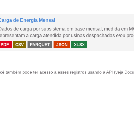
Carga de Energia Mensal
Dados de carga por subsistema em base mensal, medida em M
representam a carga atendida por usinas despachadas e/ou pr
PDF
CSV
PARQUET
JSON
XLSX
cê também pode ter acesso a esses registros usando a
API
(veja
Docu