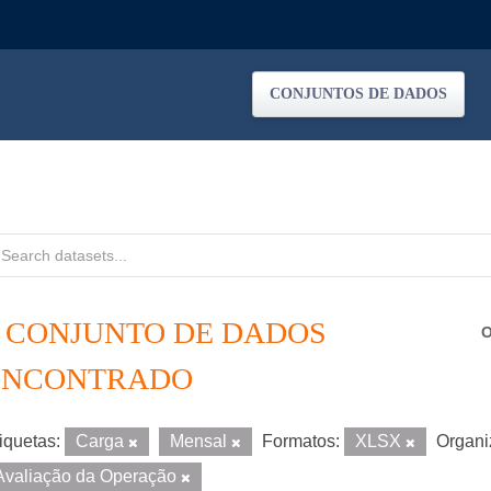
CONJUNTOS DE DADOS
1 CONJUNTO DE DADOS
O
ENCONTRADO
iquetas:
Carga
Mensal
Formatos:
XLSX
Organi
Avaliação da Operação