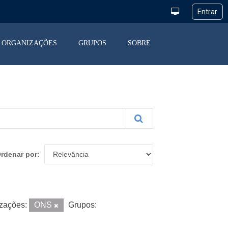
ORGANIZAÇÕES
GRUPOS
SOBRE
rdenar por
zações:
ONS
Grupos: