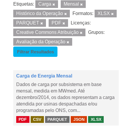
Etiquetas:
Carga
Mensal
Histórico da Operação
Formatos:
XLSX
PARQUET
PDF
Licenças:
Creative Commons Atribuição
Grupos:
Avaliação da Operação
Filtrar Resultados
Carga de Energia Mensal
Dados de carga por subsistema em base
mensal, medida em MWmed. Até
dezembro/2014, os dados representam a carga
atendida por usinas despachadas e/ou
programadas pelo ONS, com...
PDF
CSV
PARQUET
JSON
XLSX