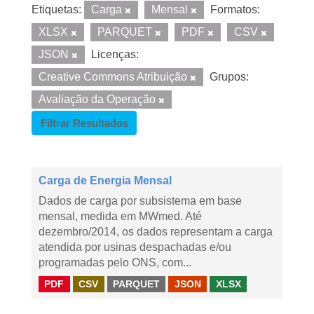
Etiquetas:
Carga
Mensal
Formatos:
XLSX
PARQUET
PDF
CSV
JSON
Licenças:
Creative Commons Atribuição
Grupos:
Avaliação da Operação
Filtrar Resultados
Carga de Energia Mensal
Dados de carga por subsistema em base
mensal, medida em MWmed. Até
dezembro/2014, os dados representam a carga
atendida por usinas despachadas e/ou
programadas pelo ONS, com...
PDF
CSV
PARQUET
JSON
XLSX