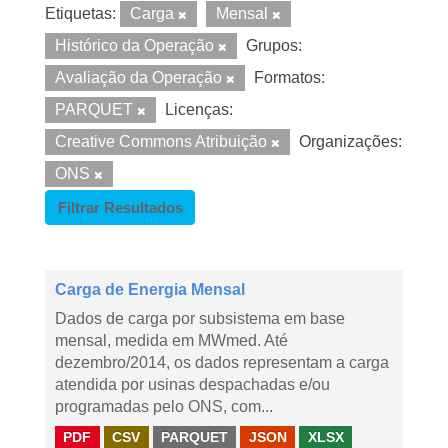
Etiquetas:
Carga
Mensal
Histórico da Operação
Grupos:
Avaliação da Operação
Formatos:
PARQUET
Licenças:
Creative Commons Atribuição
Organizações:
ONS
Filtrar Resultados
Carga de Energia Mensal
Dados de carga por subsistema em base
mensal, medida em MWmed. Até
dezembro/2014, os dados representam a carga
atendida por usinas despachadas e/ou
programadas pelo ONS, com...
PDF
CSV
PARQUET
JSON
XLSX