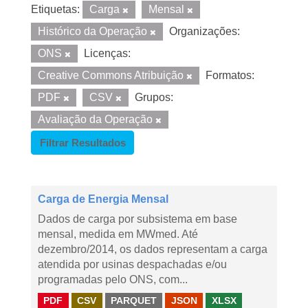
Etiquetas:
Carga
Mensal
Histórico da Operação
Organizações:
ONS
Licenças:
Creative Commons Atribuição
Formatos:
PDF
CSV
Grupos:
Avaliação da Operação
Filtrar Resultados
Carga de Energia Mensal
Dados de carga por subsistema em base
mensal, medida em MWmed. Até
dezembro/2014, os dados representam a carga
atendida por usinas despachadas e/ou
programadas pelo ONS, com...
PDF
CSV
PARQUET
JSON
XLSX