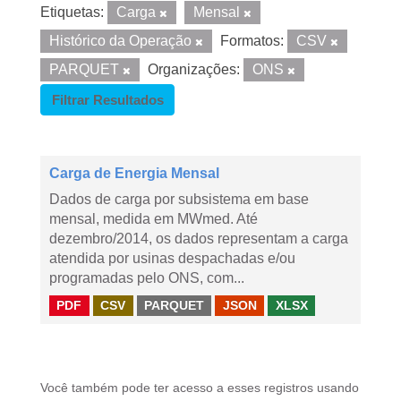
Etiquetas:
Carga
Mensal
Histórico da Operação
Formatos:
CSV
PARQUET
Organizações:
ONS
Filtrar Resultados
Carga de Energia Mensal
Dados de carga por subsistema em base
mensal, medida em MWmed. Até
dezembro/2014, os dados representam a carga
atendida por usinas despachadas e/ou
programadas pelo ONS, com...
PDF
CSV
PARQUET
JSON
XLSX
Você também pode ter acesso a esses registros usando