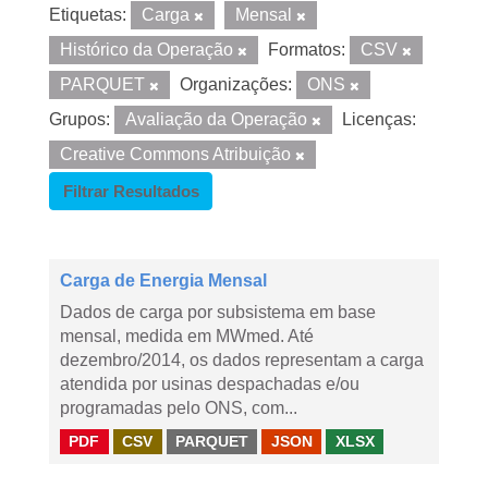
Etiquetas:
Carga
Mensal
Histórico da Operação
Formatos:
CSV
PARQUET
Organizações:
ONS
Grupos:
Avaliação da Operação
Licenças:
Creative Commons Atribuição
Filtrar Resultados
Carga de Energia Mensal
Dados de carga por subsistema em base
mensal, medida em MWmed. Até
dezembro/2014, os dados representam a carga
atendida por usinas despachadas e/ou
programadas pelo ONS, com...
PDF
CSV
PARQUET
JSON
XLSX