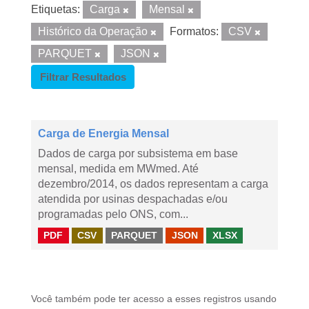
Etiquetas:
Carga
Mensal
Histórico da Operação
Formatos:
CSV
PARQUET
JSON
Filtrar Resultados
Carga de Energia Mensal
Dados de carga por subsistema em base
mensal, medida em MWmed. Até
dezembro/2014, os dados representam a carga
atendida por usinas despachadas e/ou
programadas pelo ONS, com...
PDF
CSV
PARQUET
JSON
XLSX
Você também pode ter acesso a esses registros usando