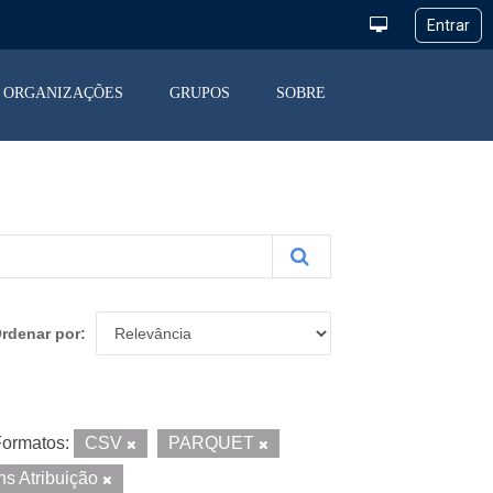
ORGANIZAÇÕES
GRUPOS
SOBRE
rdenar por
ormatos:
CSV
PARQUET
s Atribuição