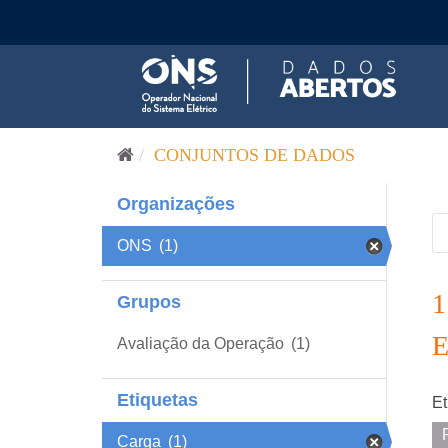
Pular para o conteúdo
CONJUNTOS DE DADOS
Organizações
ONS
(1)
Grupos
Avaliação da Operação
(1)
Etiquetas
Et
Carga
(1)