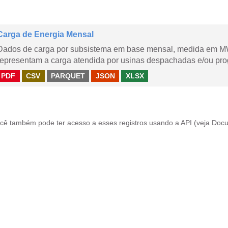
Carga de Energia Mensal
Dados de carga por subsistema em base mensal, medida em M
representam a carga atendida por usinas despachadas e/ou pr
PDF
CSV
PARQUET
JSON
XLSX
cê também pode ter acesso a esses registros usando a
API
(veja
Docu