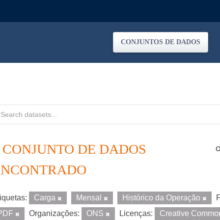
CONJUNTOS DE DADOS
1 CONJUNTO DE DADOS
O
ENCONTRADO
iquetas:
Carga
Mensal
Histórico da Operação
F
PDF
Organizações:
ONS
Licenças:
Creative Common