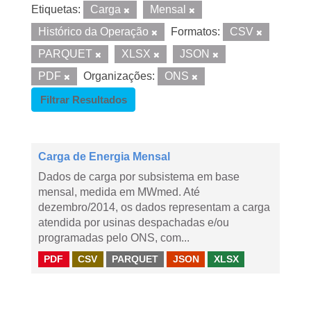
Etiquetas:
Carga
Mensal
Histórico da Operação
Formatos:
CSV
PARQUET
XLSX
JSON
PDF
Organizações:
ONS
Filtrar Resultados
Carga de Energia Mensal
Dados de carga por subsistema em base
mensal, medida em MWmed. Até
dezembro/2014, os dados representam a carga
atendida por usinas despachadas e/ou
programadas pelo ONS, com...
PDF
CSV
PARQUET
JSON
XLSX