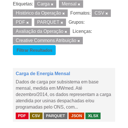
Etiquetas:
Carga
Mensal
Histórico da Operação
Formatos:
CSV
PDF
PARQUET
Grupos:
Avaliação da Operação
Licenças:
Creative Commons Atribuição
Filtrar Resultados
Carga de Energia Mensal
Dados de carga por subsistema em base
mensal, medida em MWmed. Até
dezembro/2014, os dados representam a carga
atendida por usinas despachadas e/ou
programadas pelo ONS, com...
PDF
CSV
PARQUET
JSON
XLSX