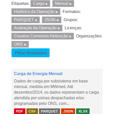
Etiquetas:
Carga
Mensal
Histórico da Operação
Formatos:
PARQUET
JSON
Grupos:
Avaliação da Operação
Licenças:
Creative Commons Atribuição
Organizações:
ONS
Filtrar Resultados
Carga de Energia Mensal
Dados de carga por subsistema em base
mensal, medida em MWmed. Até
dezembro/2014, os dados representam a carga
atendida por usinas despachadas e/ou
programadas pelo ONS, com...
PDF
CSV
PARQUET
JSON
XLSX