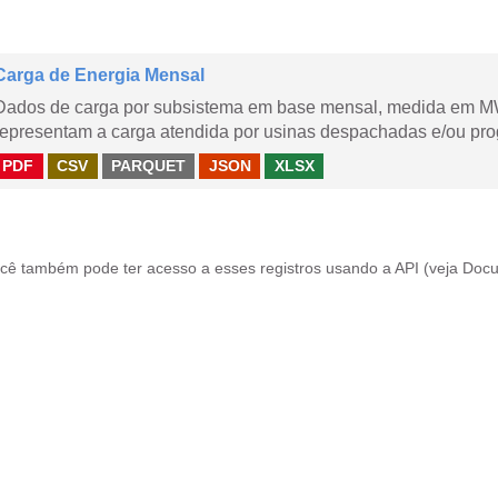
Carga de Energia Mensal
Dados de carga por subsistema em base mensal, medida em M
representam a carga atendida por usinas despachadas e/ou pr
PDF
CSV
PARQUET
JSON
XLSX
cê também pode ter acesso a esses registros usando a
API
(veja
Docu