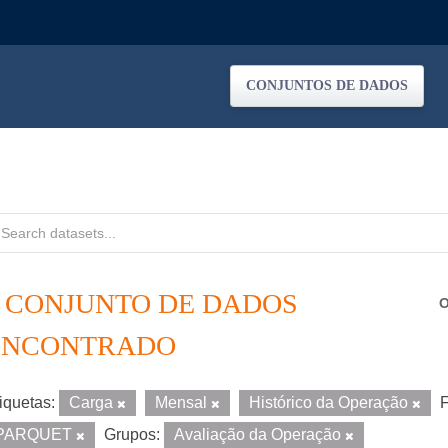
CONJUNTOS DE DADOS
1 CONJUNTO DE DADOS
O
ENCONTRADO
iquetas:
Carga
Mensal
Histórico da Operação
F
PARQUET
Grupos:
Avaliação da Operação