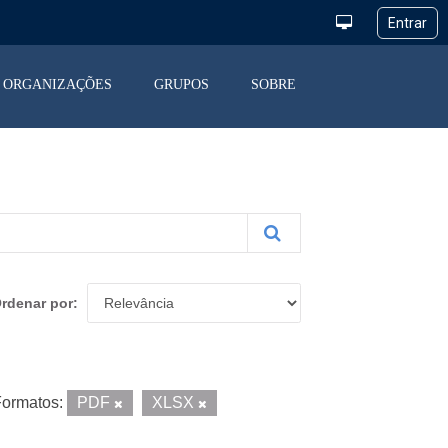
ORGANIZAÇÕES
GRUPOS
SOBRE
rdenar por
ormatos:
PDF
XLSX