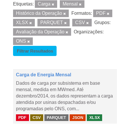
Etiquetas:
Carga
Mensal
Histórico da Operação
Formatos:
PDF
XLSX
PARQUET
CSV
Grupos:
Avaliação da Operação
Organizações:
ONS
Filtrar Resultados
Carga de Energia Mensal
Dados de carga por subsistema em base
mensal, medida em MWmed. Até
dezembro/2014, os dados representam a carga
atendida por usinas despachadas e/ou
programadas pelo ONS, com...
PDF
CSV
PARQUET
JSON
XLSX