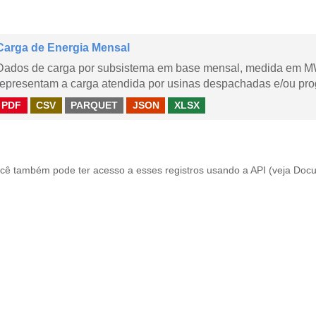
Carga de Energia Mensal
Dados de carga por subsistema em base mensal, medida em M
representam a carga atendida por usinas despachadas e/ou pr
PDF
CSV
PARQUET
JSON
XLSX
cê também pode ter acesso a esses registros usando a
API
(veja
Docu