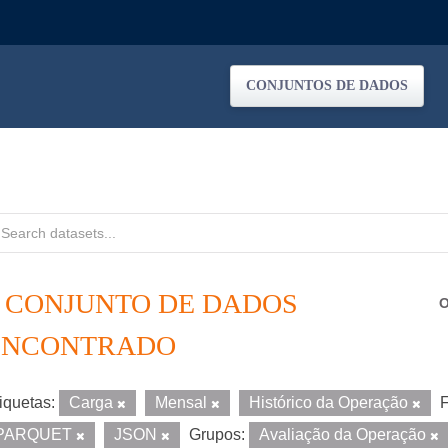
CONJUNTOS DE DADOS
1 CONJUNTO DE DADOS
O
ENCONTRADO
iquetas:
Carga
Mensal
Histórico da Operação
F
PARQUET
JSON
Grupos:
Avaliação da Operação