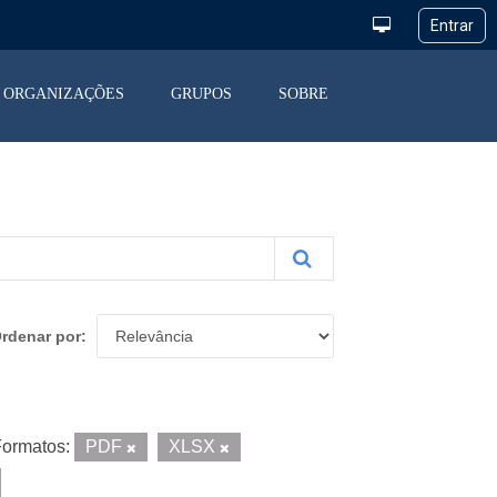
ORGANIZAÇÕES
GRUPOS
SOBRE
rdenar por
ormatos:
PDF
XLSX