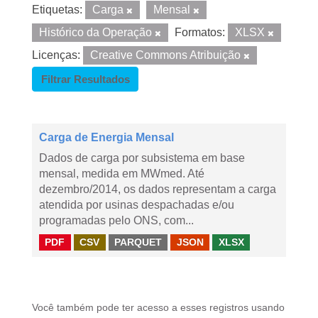
Etiquetas:
Carga
Mensal
Histórico da Operação
Formatos:
XLSX
Licenças:
Creative Commons Atribuição
Filtrar Resultados
Carga de Energia Mensal
Dados de carga por subsistema em base
mensal, medida em MWmed. Até
dezembro/2014, os dados representam a carga
atendida por usinas despachadas e/ou
programadas pelo ONS, com...
PDF
CSV
PARQUET
JSON
XLSX
Você também pode ter acesso a esses registros usando