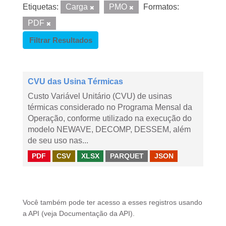
Etiquetas:
Carga
PMO
Formatos:
PDF
Filtrar Resultados
CVU das Usina Térmicas
Custo Variável Unitário (CVU) de usinas
térmicas considerado no Programa Mensal da
Operação, conforme utilizado na execução do
modelo NEWAVE, DECOMP, DESSEM, além
de seu uso nas...
PDF
CSV
XLSX
PARQUET
JSON
Você também pode ter acesso a esses registros usando
a
API
(veja
Documentação da API
).