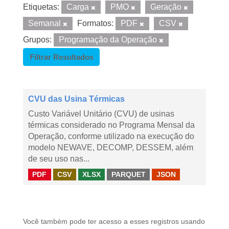
Etiquetas:
Carga
PMO
Geração
Semanal
Formatos:
PDF
CSV
Grupos:
Programação da Operação
Filtrar Resultados
CVU das Usina Térmicas
Custo Variável Unitário (CVU) de usinas
térmicas considerado no Programa Mensal da
Operação, conforme utilizado na execução do
modelo NEWAVE, DECOMP, DESSEM, além
de seu uso nas...
PDF
CSV
XLSX
PARQUET
JSON
Você também pode ter acesso a esses registros usando