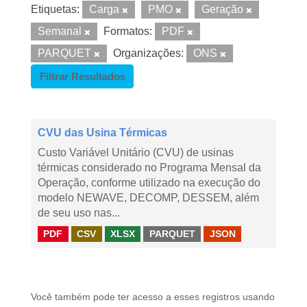
Etiquetas:
Carga
PMO
Geração
Semanal
Formatos:
PDF
PARQUET
Organizações:
ONS
Filtrar Resultados
CVU das Usina Térmicas
Custo Variável Unitário (CVU) de usinas
térmicas considerado no Programa Mensal da
Operação, conforme utilizado na execução do
modelo NEWAVE, DECOMP, DESSEM, além
de seu uso nas...
PDF
CSV
XLSX
PARQUET
JSON
Você também pode ter acesso a esses registros usando