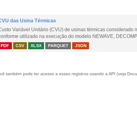
CVU das Usina Térmicas
Custo Variável Unitário (CVU) de usinas térmicas considerado
conforme utilizado na execução do modelo NEWAVE, DECOMP,
PDF
CSV
XLSX
PARQUET
JSON
cê também pode ter acesso a esses registros usando a
API
(veja
Docu