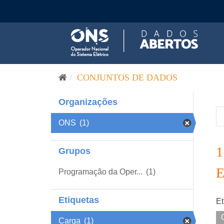
Pular para o conteúdo
CONJUNTOS DE DADOS
Organizações
ONS
(1)
Grupos
Programação da Oper...
(1)
Etiquetas
Et
Carga
(1)