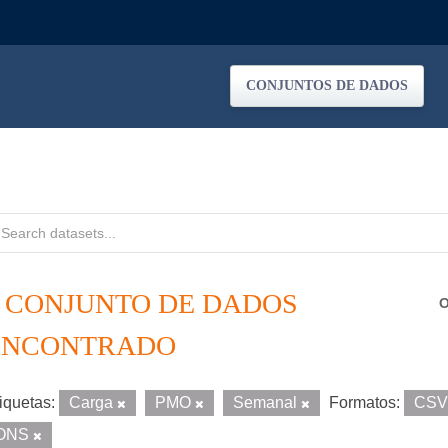
CONJUNTOS DE DADOS
1 CONJUNTO DE DADOS
O
ENCONTRADO
iquetas:
Carga
PMO
Semanal
Formatos:
CS
ONS