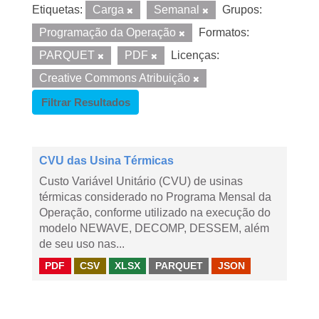
Etiquetas:
Carga
Semanal
Grupos:
Programação da Operação
Formatos:
PARQUET
PDF
Licenças:
Creative Commons Atribuição
Filtrar Resultados
CVU das Usina Térmicas
Custo Variável Unitário (CVU) de usinas
térmicas considerado no Programa Mensal da
Operação, conforme utilizado na execução do
modelo NEWAVE, DECOMP, DESSEM, além
de seu uso nas...
PDF
CSV
XLSX
PARQUET
JSON