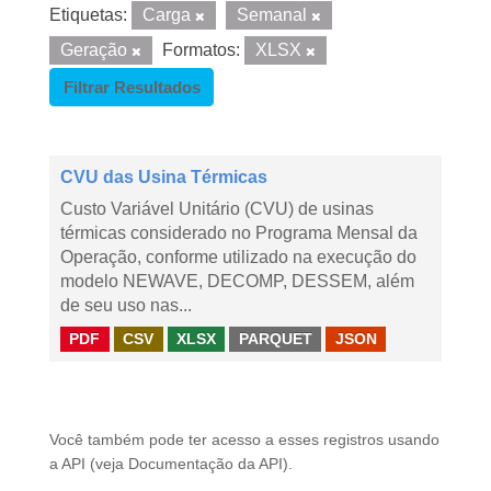
Etiquetas:
Carga
Semanal
Geração
Formatos:
XLSX
Filtrar Resultados
CVU das Usina Térmicas
Custo Variável Unitário (CVU) de usinas
térmicas considerado no Programa Mensal da
Operação, conforme utilizado na execução do
modelo NEWAVE, DECOMP, DESSEM, além
de seu uso nas...
PDF
CSV
XLSX
PARQUET
JSON
Você também pode ter acesso a esses registros usando
a
API
(veja
Documentação da API
).