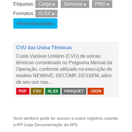
Etiquetas:
Carga
Semanal
PMO
Formatos:
XLSX
Filtrar Resultados
CVU das Usina Térmicas
Custo Variável Unitário (CVU) de usinas
térmicas considerado no Programa Mensal da
Operação, conforme utilizado na execução do
modelo NEWAVE, DECOMP, DESSEM, além
de seu uso nas...
PDF
CSV
XLSX
PARQUET
JSON
Você também pode ter acesso a esses registros usando
a
API
(veja
Documentação da API
).