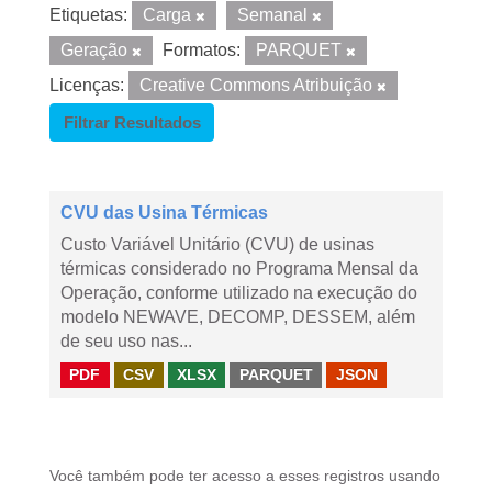
Etiquetas:
Carga
Semanal
Geração
Formatos:
PARQUET
Licenças:
Creative Commons Atribuição
Filtrar Resultados
CVU das Usina Térmicas
Custo Variável Unitário (CVU) de usinas
térmicas considerado no Programa Mensal da
Operação, conforme utilizado na execução do
modelo NEWAVE, DECOMP, DESSEM, além
de seu uso nas...
PDF
CSV
XLSX
PARQUET
JSON
Você também pode ter acesso a esses registros usando