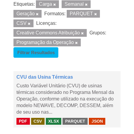
Etiquetas:
Carga
Semanal
Geração
Formatos:
PARQUET
CSV
Licenças:
Creative Commons Atribuição
Grupos:
Programação da Operação
Filtrar Resultados
CVU das Usina Térmicas
Custo Variável Unitário (CVU) de usinas
térmicas considerado no Programa Mensal da
Operação, conforme utilizado na execução do
modelo NEWAVE, DECOMP, DESSEM, além
de seu uso nas...
PDF
CSV
XLSX
PARQUET
JSON