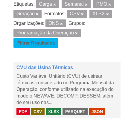
Etiquetas:
Carga
Semanal
PMO
Geração
Formatos:
CSV
XLSX
Organizações:
ONS
Grupos:
Programação da Operação
Filtrar Resultados
CVU das Usina Térmicas
Custo Variável Unitário (CVU) de usinas
térmicas considerado no Programa Mensal da
Operação, conforme utilizado na execução do
modelo NEWAVE, DECOMP, DESSEM, além
de seu uso nas...
PDF
CSV
XLSX
PARQUET
JSON