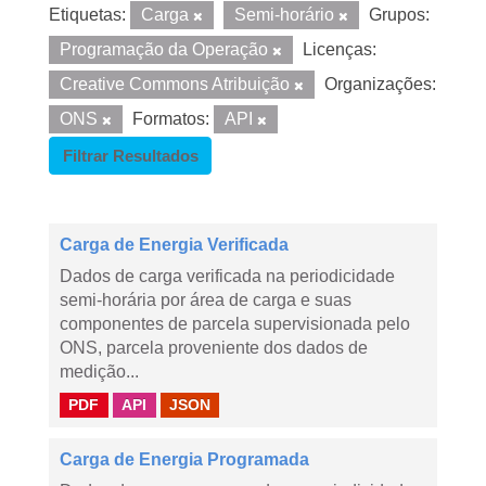
Etiquetas:
Carga
Semi-horário
Grupos:
Programação da Operação
Licenças:
Creative Commons Atribuição
Organizações:
ONS
Formatos:
API
Filtrar Resultados
Carga de Energia Verificada
Dados de carga verificada na periodicidade
semi-horária por área de carga e suas
componentes de parcela supervisionada pelo
ONS, parcela proveniente dos dados de
medição...
PDF
API
JSON
Carga de Energia Programada