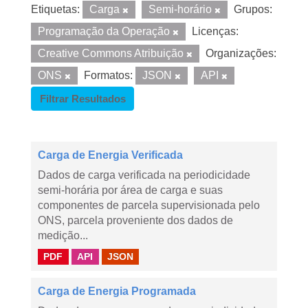
Etiquetas:
Carga
Semi-horário
Grupos:
Programação da Operação
Licenças:
Creative Commons Atribuição
Organizações:
ONS
Formatos:
JSON
API
Filtrar Resultados
Carga de Energia Verificada
Dados de carga verificada na periodicidade
semi-horária por área de carga e suas
componentes de parcela supervisionada pelo
ONS, parcela proveniente dos dados de
medição...
PDF
API
JSON
Carga de Energia Programada