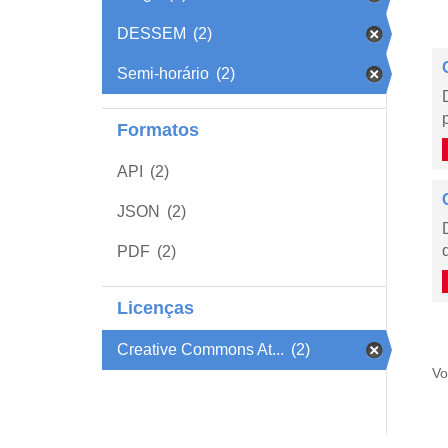
DESSEM
(2)
Semi-horário
(2)
Formatos
API
(2)
JSON
(2)
PDF
(2)
Licenças
Creative Commons At...
(2)
Vo