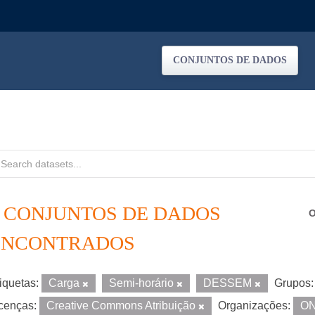
CONJUNTOS DE DADOS
2 CONJUNTOS DE DADOS
O
ENCONTRADOS
iquetas:
Carga
Semi-horário
DESSEM
Grupos:
cenças:
Creative Commons Atribuição
Organizações:
O