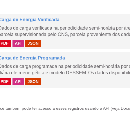
Carga de Energia Verificada
Dados de carga verificada na periodicidade semi-horária por á
parcela supervisionada pelo ONS, parcela proveniente dos dad
PDF
API
JSON
Carga de Energia Programada
Dados de carga programada na periodicidade semi-horária por 
diária eletroenergética e modelo DESSEM. Os dados disponibili
PDF
API
JSON
cê também pode ter acesso a esses registros usando a
API
(veja
Docu