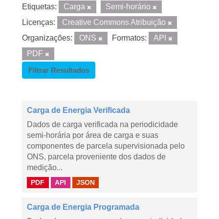
Etiquetas:
Carga
Semi-horário
Licenças:
Creative Commons Atribuição
Organizações:
ONS
Formatos:
API
PDF
Filtrar Resultados
Carga de Energia Verificada
Dados de carga verificada na periodicidade
semi-horária por área de carga e suas
componentes de parcela supervisionada pelo
ONS, parcela proveniente dos dados de
medição...
PDF
API
JSON
Carga de Energia Programada