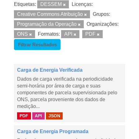
Etiquetas:
DESSEM
Licenças:
Creative Commons Atribuição
Grupos:
Programação da Operação
Organizações:
ONS
Formatos:
API
PDF
Filtrar Resultados
Carga de Energia Verificada
Dados de carga verificada na periodicidade
semi-horária por área de carga e suas
componentes de parcela supervisionada pelo
ONS, parcela proveniente dos dados de
medição...
PDF
API
JSON
Carga de Energia Programada