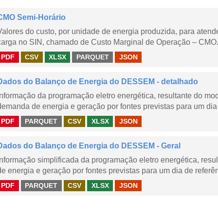
CMO Semi-Horário
Valores do custo, por unidade de energia produzida, para aten
carga no SIN, chamado de Custo Marginal de Operação – CMO.
PDF
CSV
XLSX
PARQUET
JSON
Dados do Balanço de Energia do DESSEM - detalhado
Informação da programação eletro energética, resultante do m
demanda de energia e geração por fontes previstas para um dia 
PDF
PARQUET
CSV
XLSX
JSON
Dados do Balanço de Energia do DESSEM - Geral
Informação simplificada da programação eletro energética, r
de energia e geração por fontes previstas para um dia de referên
PDF
PARQUET
CSV
XLSX
JSON