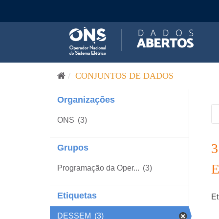
Pular para o conteúdo
CONJUNTOS DE DADOS
Organizações
ONS
(3)
Grupos
Programação da Oper...
(3)
Etiquetas
Et
DESSEM
(3)