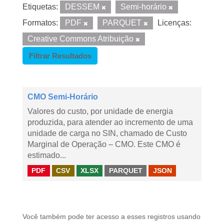
Etiquetas:
DESSEM
Semi-horário
Formatos:
PDF
PARQUET
Licenças:
Creative Commons Atribuição
Filtrar Resultados
CMO Semi-Horário
Valores do custo, por unidade de energia
produzida, para atender ao incremento de uma
unidade de carga no SIN, chamado de Custo
Marginal de Operação – CMO. Este CMO é
estimado...
PDF
CSV
XLSX
PARQUET
JSON
Você também pode ter acesso a esses registros usando