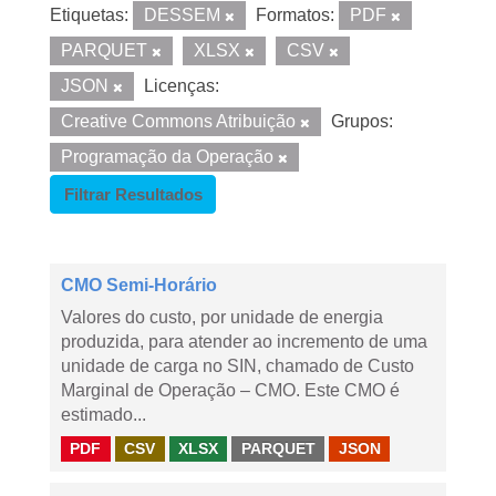
Etiquetas:
DESSEM
Formatos:
PDF
PARQUET
XLSX
CSV
JSON
Licenças:
Creative Commons Atribuição
Grupos:
Programação da Operação
Filtrar Resultados
CMO Semi-Horário
Valores do custo, por unidade de energia
produzida, para atender ao incremento de uma
unidade de carga no SIN, chamado de Custo
Marginal de Operação – CMO. Este CMO é
estimado...
PDF
CSV
XLSX
PARQUET
JSON