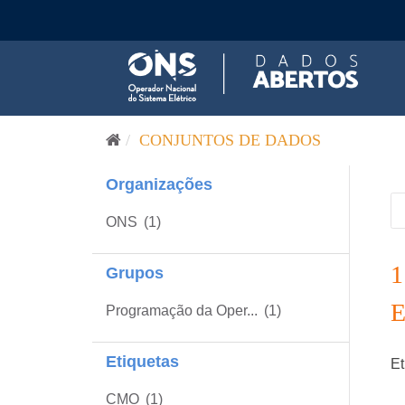
Pular para o conteúdo
CONJUNTOS DE DADOS
Organizações
ONS
(1)
Grupos
Programação da Oper...
(1)
Etiquetas
Et
CMO
(1)