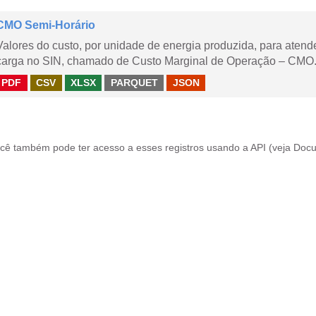
CMO Semi-Horário
Valores do custo, por unidade de energia produzida, para aten
carga no SIN, chamado de Custo Marginal de Operação – CMO.
PDF
CSV
XLSX
PARQUET
JSON
cê também pode ter acesso a esses registros usando a
API
(veja
Docu