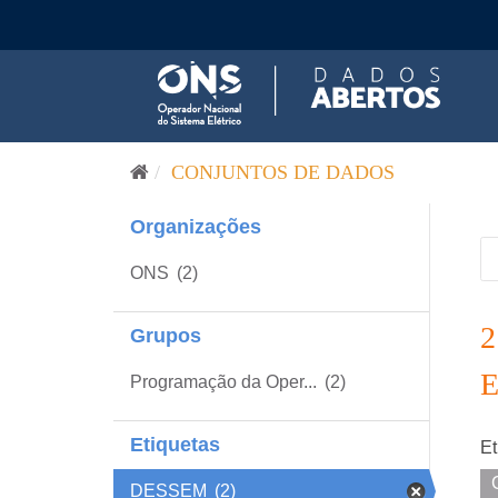
Pular para o conteúdo
CONJUNTOS DE DADOS
Organizações
ONS
(2)
Grupos
Programação da Oper...
(2)
Etiquetas
Et
DESSEM
(2)