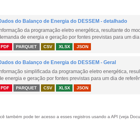
Dados do Balanço de Energia do DESSEM - detalhado
Informação da programação eletro energética, resultante do m
demanda de energia e geração por fontes previstas para um dia 
PDF
PARQUET
CSV
XLSX
JSON
Dados do Balanço de Energia do DESSEM - Geral
Informação simplificada da programação eletro energética, r
de energia e geração por fontes previstas para um dia de referên
PDF
PARQUET
CSV
XLSX
JSON
cê também pode ter acesso a esses registros usando a
API
(veja
Docu