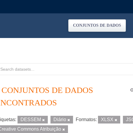
CONJUNTOS DE DADOS
2 CONJUNTOS DE DADOS
O
ENCONTRADOS
iquetas:
DESSEM
Diário
Formatos:
XLSX
JS
Creative Commons Atribuição