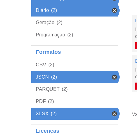
Diário
(2)
Geração
(2)
Programação
(2)
Formatos
CSV
(2)
JSON
(2)
PARQUET
(2)
PDF
(2)
XLSX
(2)
Vo
Licenças