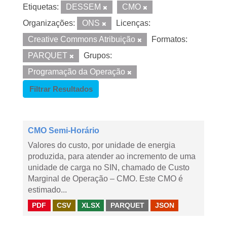
Etiquetas:
DESSEM
CMO
Organizações:
ONS
Licenças:
Creative Commons Atribuição
Formatos:
PARQUET
Grupos:
Programação da Operação
Filtrar Resultados
CMO Semi-Horário
Valores do custo, por unidade de energia
produzida, para atender ao incremento de uma
unidade de carga no SIN, chamado de Custo
Marginal de Operação – CMO. Este CMO é
estimado...
PDF
CSV
XLSX
PARQUET
JSON