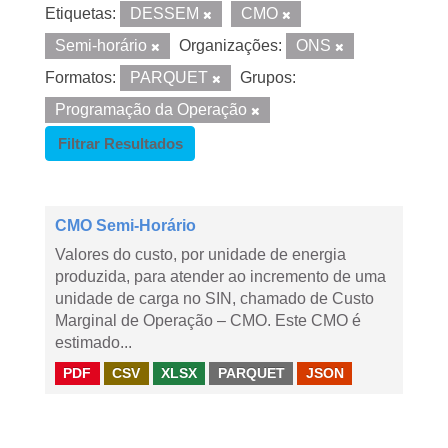
Etiquetas:
DESSEM
CMO
Semi-horário
Organizações:
ONS
Formatos:
PARQUET
Grupos:
Programação da Operação
Filtrar Resultados
CMO Semi-Horário
Valores do custo, por unidade de energia
produzida, para atender ao incremento de uma
unidade de carga no SIN, chamado de Custo
Marginal de Operação – CMO. Este CMO é
estimado...
PDF
CSV
XLSX
PARQUET
JSON