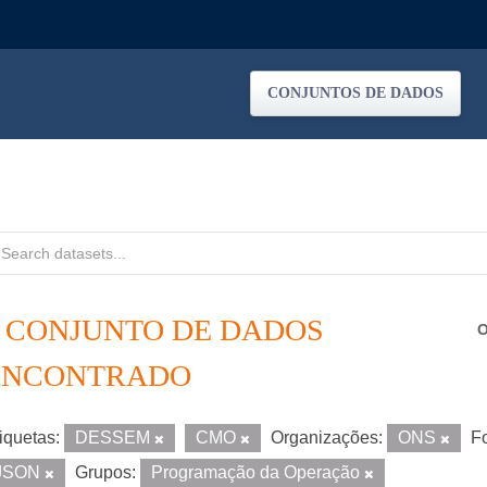
CONJUNTOS DE DADOS
1 CONJUNTO DE DADOS
O
ENCONTRADO
iquetas:
DESSEM
CMO
Organizações:
ONS
F
JSON
Grupos:
Programação da Operação