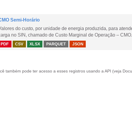
CMO Semi-Horário
Valores do custo, por unidade de energia produzida, para aten
carga no SIN, chamado de Custo Marginal de Operação – CMO.
PDF
CSV
XLSX
PARQUET
JSON
cê também pode ter acesso a esses registros usando a
API
(veja
Docu