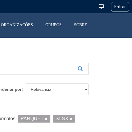
ORGANIZAÇÕES
GRUPOS
SOBRE
rdenar por
ormatos:
PARQUET
XLSX