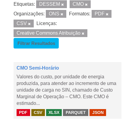
Etiquetas:
DESSEM
CMO
Organizações:
ONS
Formatos:
PDF
CSV
Licenças:
Creative Commons Atribuição
Filtrar Resultados
CMO Semi-Horário
Valores do custo, por unidade de energia
produzida, para atender ao incremento de uma
unidade de carga no SIN, chamado de Custo
Marginal de Operação – CMO. Este CMO é
estimado...
PDF
CSV
XLSX
PARQUET
JSON