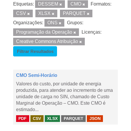
Etiquetas:
DESSEM
CMO
Formatos:
CSV
XLSX
PARQUET
Organizações:
ONS
Grupos:
Programação da Operação
Licenças:
Creative Commons Atribuição
Filtrar Resultados
CMO Semi-Horário
Valores do custo, por unidade de energia
produzida, para atender ao incremento de uma
unidade de carga no SIN, chamado de Custo
Marginal de Operação – CMO. Este CMO é
estimado...
PDF
CSV
XLSX
PARQUET
JSON