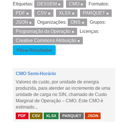
Etiquetas:
DESSEM
CMO
Formatos:
PDF
CSV
XLSX
PARQUET
JSON
Organizações:
ONS
Grupos:
Programação da Operação
Licenças:
Creative Commons Atribuição
Filtrar Resultados
CMO Semi-Horário
Valores do custo, por unidade de energia
produzida, para atender ao incremento de uma
unidade de carga no SIN, chamado de Custo
Marginal de Operação – CMO. Este CMO é
estimado...
PDF
CSV
XLSX
PARQUET
JSON