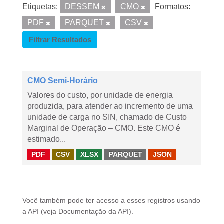
Etiquetas:
DESSEM
CMO
Formatos:
PDF
PARQUET
CSV
Filtrar Resultados
CMO Semi-Horário
Valores do custo, por unidade de energia
produzida, para atender ao incremento de uma
unidade de carga no SIN, chamado de Custo
Marginal de Operação – CMO. Este CMO é
estimado...
PDF
CSV
XLSX
PARQUET
JSON
Você também pode ter acesso a esses registros usando
a
API
(veja
Documentação da API
).