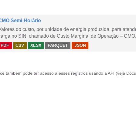
CMO Semi-Horário
Valores do custo, por unidade de energia produzida, para aten
carga no SIN, chamado de Custo Marginal de Operação – CMO.
PDF
CSV
XLSX
PARQUET
JSON
cê também pode ter acesso a esses registros usando a
API
(veja
Docu