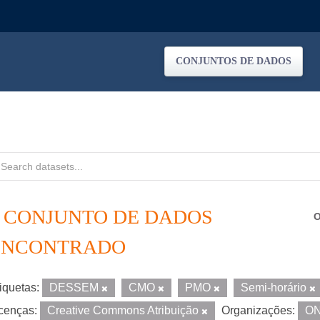
CONJUNTOS DE DADOS
1 CONJUNTO DE DADOS
O
ENCONTRADO
iquetas:
DESSEM
CMO
PMO
Semi-horário
cenças:
Creative Commons Atribuição
Organizações:
O