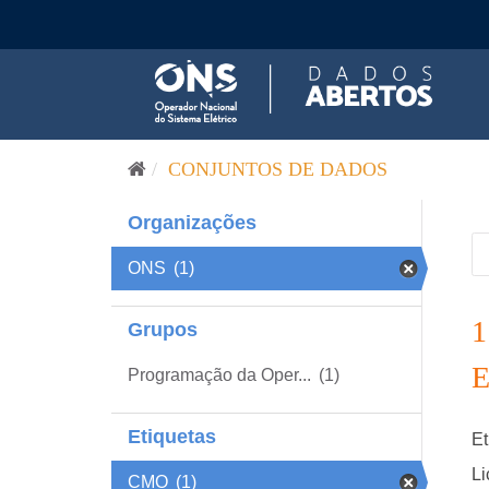
Pular para o conteúdo
CONJUNTOS DE DADOS
Organizações
ONS
(1)
Grupos
Programação da Oper...
(1)
Etiquetas
Et
Li
CMO
(1)