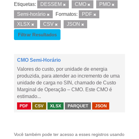
Etiquetas:
DESSEM
CMO
PMO
Semi-horário
Formatos:
PDF
XLSX
CSV
JSON
Filtrar Resultados
CMO Semi-Horário
Valores do custo, por unidade de energia
produzida, para atender ao incremento de uma
unidade de carga no SIN, chamado de Custo
Marginal de Operação – CMO. Este CMO é
estimado...
PDF
CSV
XLSX
PARQUET
JSON
Você também pode ter acesso a esses registros usando