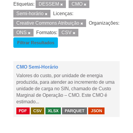
Etiquetas:
DESSEM
CMO
Semi-horário
Licenças:
Creative Commons Atribuição
Organizações:
ONS
Formatos:
CSV
Filtrar Resultados
CMO Semi-Horário
Valores do custo, por unidade de energia
produzida, para atender ao incremento de uma
unidade de carga no SIN, chamado de Custo
Marginal de Operação – CMO. Este CMO é
estimado...
PDF
CSV
XLSX
PARQUET
JSON