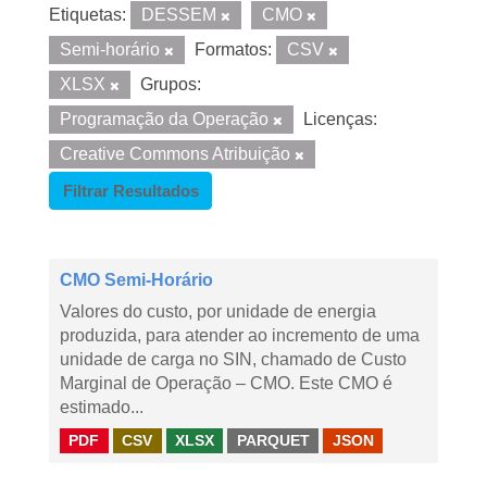
Etiquetas:
DESSEM
CMO
Semi-horário
Formatos:
CSV
XLSX
Grupos:
Programação da Operação
Licenças:
Creative Commons Atribuição
Filtrar Resultados
CMO Semi-Horário
Valores do custo, por unidade de energia
produzida, para atender ao incremento de uma
unidade de carga no SIN, chamado de Custo
Marginal de Operação – CMO. Este CMO é
estimado...
PDF
CSV
XLSX
PARQUET
JSON