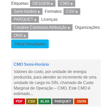
Etiquetas:
DESSEM
CMO
Semi-horário
Formatos:
CSV
PARQUET
Licenças:
Creative Commons Atribuição
Organizações:
ONS
Filtrar Resultados
CMO Semi-Horário
Valores do custo, por unidade de energia
produzida, para atender ao incremento de uma
unidade de carga no SIN, chamado de Custo
Marginal de Operação – CMO. Este CMO é
estimado...
PDF
CSV
XLSX
PARQUET
JSON